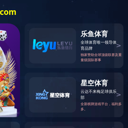
登录
乐鱼web版登录入口-乐鱼
online（中国）
乐鱼web版登录入口
经验，已向欧美，中东和非洲等60多个国家和地