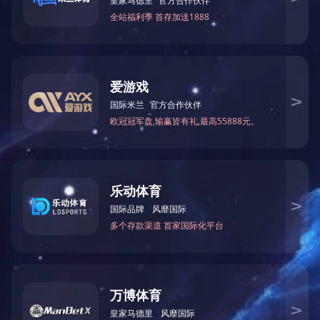
中共中央关于进一步全面深化改革 推进
21
中国式现代化的决定
为贯彻落实党的二十大作出的战略部署，二十
届中央委员会第三次全体会议研究了进一步全
2024
07
/
面深化改革、推进中国式现代化问题，作出如
下决定。
中国共产党第二十届中央委员会第三次全
18
体会议公报（朗读版）
中国共产党第二十届中央委员会第三次全体会
0731-85113942
议，于2024年7月15日至18日在北京举行。
2024
07
/
cmechn@mcicp.com
公众号
<
1
>
版权所有：乐鱼web版登录入口-乐鱼online（中国） 本网站已支持
ipv4 ipv6双向访问 seo导航
营业执照