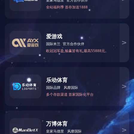
化、中国中铁、中国航发、云箭集团、江麓机电、湖南
江滨、铁建重工、湖南天雁等300多家客户。
成功案例：
1、2020年我司参与浙江省消防总队消防车底盘招标项
目，成功中标40多台消防车底盘，金额超4000万元，该
项目执行周期为1年，根据用户要求我司顺利完成了项目
的交付及验收，获得了业主的好评，也为灭火和应急救援
提供了有力保障。我司专注汽车底盘行业20余年，为广
大汽车改装厂及最终用户提供专业的进出口等服务。
2、2022年我司为湖南某汽车制造企业研发中心引进2套