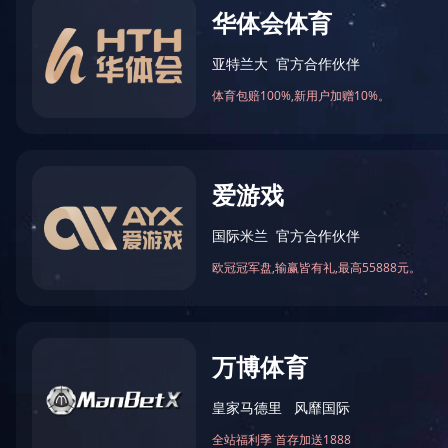
南）有
8月29
协力谋发
夏日炎
盛夏时节
日上午，
温”。
公司开
大会
为庆祝中
党日活动
拥抱时
本月，公
四精神，
想、凝聚