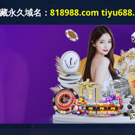
录
关于我
业务概
行业领
乐鱼web版
们
况
域
入口
司公告
党的二十届三中全会学习专栏
气象 展现新担当丨公司党支部委员会换届选举工作
层党组织建设，根据《中国共产党章程》《中国共产党基层组织选举工作
15日，乐鱼web版登录入口-乐鱼online（中国） 党支部召开换届选举大
心协力谋发展 砥砺前行创未来丨公司党支部赴五矿