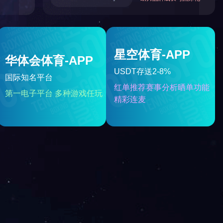
团党委的领导下，进一步加强党的基层组织建设，充分发
未来丨公司党支部赴五矿铜业（湖南）有限公司交流学习并开
下一页
展主题党日活动
ACT
0731-85113942
1-85113942