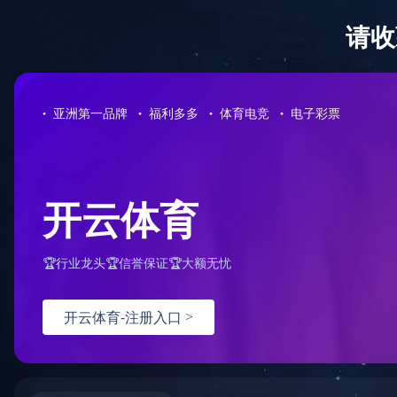
乐鱼web版登录入口
乐鱼web版登
入口
乐鱼web版登录入口
党建活动
公
焕发新气象 
发布时间：
2025-04-17
来源：
为加强基层党组织建设，根据《中国共产党章程》《中国共产党基层