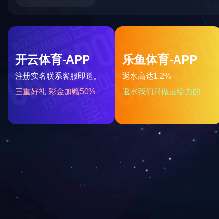
此次换届选举大会的成功召开，标志着公司党支部在
挥党组织的战斗堡垒作用和党员的先锋模范作用，为推动
上一页
无
乐鱼web版
关于
业务概况
行业
乐
登录入口
我们
领域
出口业务
公司
机电
乐
乐鱼web版登录入口-乐