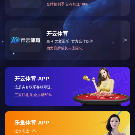
在乐鱼web版登录入口-乐鱼online（中国） ，
不仅有着“择一事终一生”，数十年如一日在所
2024
08
/
属领域精耕细作的“元老级人物”，还有不断注
入的“新鲜血液”，使“老牌企业”焕发蓬勃生机。
公司开展财务制度培训
22
为加深全体员工对2024年公司新版财务制度的
理解，熟练掌握相关流程，确保流程规范，8月
2024
08
/
16日。公司在集团第三集中办公楼三楼会议室
开展2024年新版《业务接待管理办法》《费用
报销管理办法》制度培训。
设备进口专家团队（上）：择一事 终一
19
生
经历近半个世纪的传承与发展，一代又一代设
备进出口人乘风破浪、继往开来，在守正创新
2024
08
/
中赓续精神血脉，在踔厉奋发中绽放绚丽芳